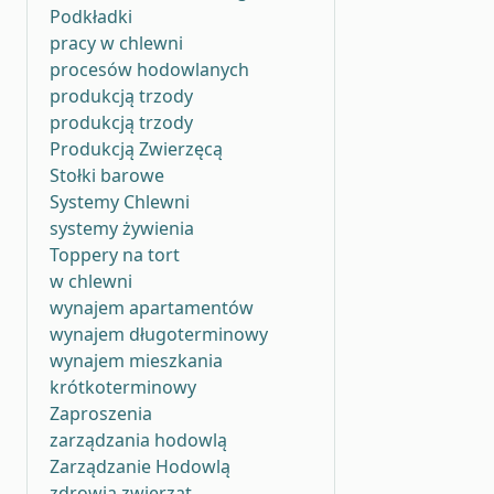
Podkładki
pracy w chlewni
procesów hodowlanych
produkcją trzody
produkcją trzody
Produkcją Zwierzęcą
Stołki barowe
Systemy Chlewni
systemy żywienia
Toppery na tort
w chlewni
wynajem apartamentów
wynajem długoterminowy
wynajem mieszkania
krótkoterminowy
Zaproszenia
zarządzania hodowlą
Zarządzanie Hodowlą
zdrowia zwierząt