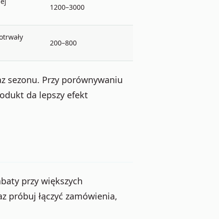
ej
1200–3000
otrwały
200–800
raz sezonu. Przy porównywaniu
odukt da lepszy efekt
abaty przy większych
az próbuj łączyć zamówienia,