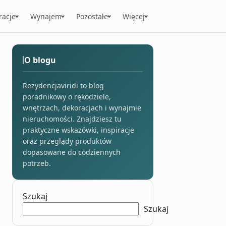
racje
Wynajem
Pozostałe
Więcej
O blogu
Rezydencjaviridi to blog
poradnikowy o rękodziele,
wnętrzach, dekoracjach i wynajmie
nieruchomości. Znajdziesz tu
praktyczne wskazówki, inspiracje
oraz przeglądy produktów
dopasowane do codziennych
potrzeb.
Szukaj
Szukaj