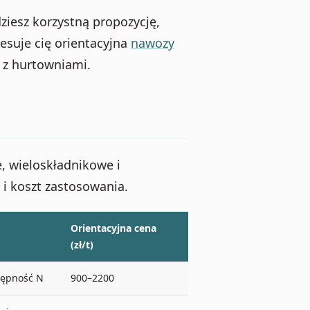
dziesz korzystną propozycję,
resuje cię orientacyjna
nawozy
 z hurtowniami.
, wieloskładnikowe i
 i koszt zastosowania.
Orientacyjna cena
(zł/t)
tępność N
900–2200