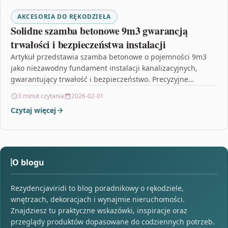
AKCESORIA DO RĘKODZIEŁA
Solidne szamba betonowe 9m3 gwarancją
trwałości i bezpieczeństwa instalacji
Artykuł przedstawia szamba betonowe o pojemności 9m3
jako niezawodny fundament instalacji kanalizacyjnych,
gwarantujący trwałość i bezpieczeństwo. Precyzyjne
technologie produkcji oraz zastosowanie najwyższej jakości
3 minut czytania
2026-02-01
betonu…
Czytaj więcej
O blogu
Rezydencjaviridi to blog poradnikowy o rękodziele,
wnętrzach, dekoracjach i wynajmie nieruchomości.
Znajdziesz tu praktyczne wskazówki, inspiracje oraz
przeglądy produktów dopasowane do codziennych potrzeb.