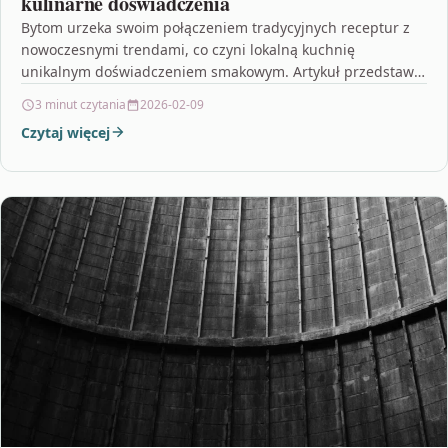
kulinarne doświadczenia
Bytom urzeka swoim połączeniem tradycyjnych receptur z
nowoczesnymi trendami, co czyni lokalną kuchnię
unikalnym doświadczeniem smakowym. Artykuł przedstawia
szeroką gamę dań – od klasycznych…
3 minut czytania
2026-02-09
Czytaj więcej