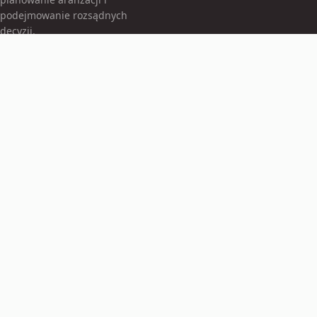
podejmowanie rozsądnych
decyzji.
KATEGORIE
Akcesoria do rękodzieła
Balony
Balony foliowe
Bez kategorii
Dekoracje imprezowe
Efektywna Produkcja
Hokery
TEMATY
Kartki okolicznościowe