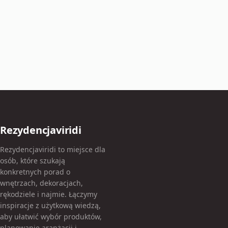
Rezydencjaviridi
Rezydencjaviridi to miejsce dla
osób, które szukają
konkretnych porad o
wnętrzach, dekoracjach,
rękodziele i najmie. Łączymy
inspiracje z użytkową wiedzą,
aby ułatwić wybór produktów,
planowanie aranżacji i