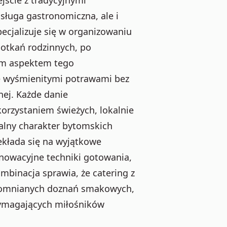
 usługa gastronomiczna, ale i
pecjalizuje się w organizowaniu
potkań rodzinnych, po
wym aspektem tego
się wyśmienitymi potrawami bez
nej. Każde danie
korzystaniem świeżych, lokalnie
alny charakter bytomskich
ekłada się na wyjątkowe
nnowacyjne techniki gotowania,
kombinacja sprawia, że catering z
zapomnianych doznań smakowych,
wymagających miłośników