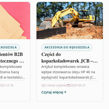
ĘKODZIEŁA
AKCESORIA DO RĘKODZIEŁA
lientów B2B
Części do
tecznego e-
koparkoładowarek JCB –
gu
jak olej HP 46 wpływa na
e kompleksowe
Artykuł kompleksowo omawia
dzania bazą
wpływ stosowania oleju HP 46 na
wydajność maszyny
B w kontekście
wydajność koparkoładowarek JCB,
. Omawiane są
podkreślając, że jego unikalna
025-12-16
2 minut czytania
2025-05-21
aczenia
formuła poprawia działanie
Czytaj więcej
tacji oraz
układu hydraulicznego poprzez
utrzymanie stałej…