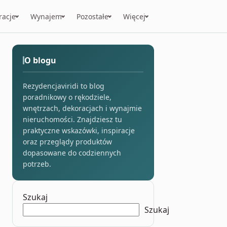
racje
Wynajem
Pozostałe
Więcej
O blogu
Rezydencjaviridi to blog
poradnikowy o rękodziele,
wnętrzach, dekoracjach i wynajmie
nieruchomości. Znajdziesz tu
praktyczne wskazówki, inspiracje
oraz przeglądy produktów
dopasowane do codziennych
potrzeb.
Szukaj
Szukaj