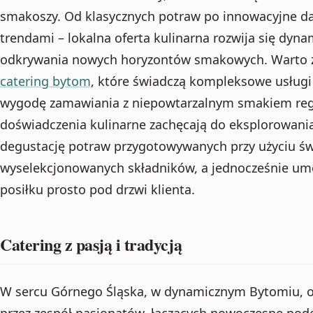
smakoszy. Od klasycznych potraw po innowacyjne d
trendami – lokalna oferta kulinarna rozwija się dyn
odkrywania nowych horyzontów smakowych. Warto z
catering bytom
, które świadczą kompleksowe usługi
wygodę zamawiania z niepowtarzalnym smakiem regi
doświadczenia kulinarne zachęcają do eksplorowania
degustację potraw przygotowywanych przy użyciu św
wyselekcjonowanych składników, a jednocześnie umo
posiłku prosto pod drzwi klienta.
Catering z pasją i tradycją
W sercu Górnego Śląska, w dynamicznym Bytomiu, 
przez zespół pasjonatów, łączących nowoczesne pode