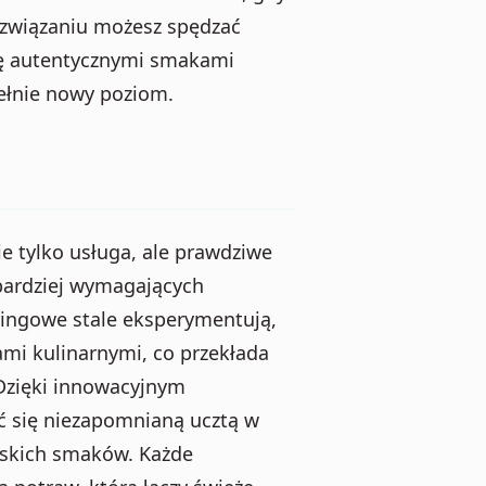
rozwiązaniu możesz spędzać
się autentycznymi smakami
ełnie nowy poziom.
ie tylko usługa, ale prawdziwe
bardziej wymagających
eringowe stale eksperymentują,
ami kulinarnymi, co przekłada
Dzięki innowacyjnym
ć się niezapomnianą ucztą w
skich smaków. Każde