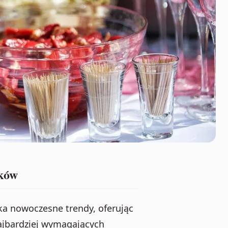
aków
ka nowoczesne trendy, oferując
najbardziej wymagających