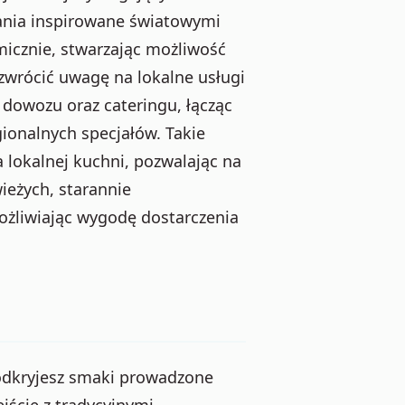
ania inspirowane światowymi
amicznie, stwarzając możliwość
wrócić uwagę na lokalne usługi
 dowozu oraz cateringu, łącząc
onalnych specjałów. Takie
 lokalnej kuchni, pozwalając na
ieżych, starannie
żliwiając wygodę dostarczenia
odkryjesz smaki prowadzone
jście z tradycyjnymi