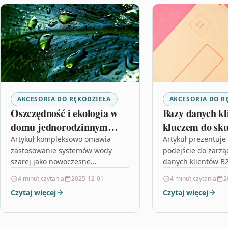
AKCESORIA DO RĘKODZIEŁA
AKCESORIA DO R
Oszczędność i ekologia w
Bazy danych k
domu jednorodzinnym
kluczem do sku
dzięki systemom wody
mail marketin
Artykuł kompleksowo omawia
Artykuł prezentuj
zastosowanie systemów wody
podejście do zarzą
szarej
szarej jako nowoczesne
danych klientów B2
rozwiązanie gospodarowania
e-mail marketingu
4 minut czytania
2025-12-01
4 minut czytania
2
wodą w domach jednorodzinnych,
w nim kluczowe zn
Czytaj więcej
Czytaj więcej
które pozwala na znaczne
precyzyjnej segmen
oszczędności finansowe oraz
regularnej…
ochronę zasobów…