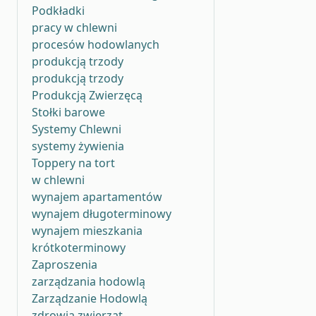
Podkładki
pracy w chlewni
procesów hodowlanych
produkcją trzody
produkcją trzody
Produkcją Zwierzęcą
Stołki barowe
Systemy Chlewni
systemy żywienia
Toppery na tort
w chlewni
wynajem apartamentów
wynajem długoterminowy
wynajem mieszkania
krótkoterminowy
Zaproszenia
zarządzania hodowlą
Zarządzanie Hodowlą
zdrowia zwierząt