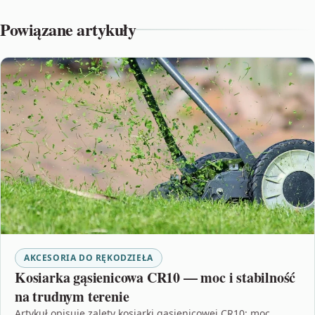
Powiązane artykuły
AKCESORIA DO RĘKODZIEŁA
Kosiarka gąsienicowa CR10 — moc i stabilność
na trudnym terenie
Artykuł opisuje zalety kosiarki gąsienicowej CR10: moc,