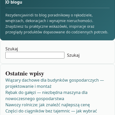
O blogu
Rezydencjaviridi to blog poradnikowy o rękodziele,
wnętrzach, dekoracjach i wynajmie nieruchomości.
Znajdziesz tu praktyczne wskazówki, inspiracje oraz
przeglądy produktów dopasowane do codziennych potrzeb.
Szukaj
Szukaj
Ostatnie wpisy
Wiązary dachowe dla budynków gospodarczych —
projektowanie i montaż
Rębak do gałęzi — niezbędna maszyna dla
nowoczesnego gospodarstwa
Nawozy rolnicze: jak znaleźć najlepszą cenę
Części do ciągników bez tajemnic — jak wybrać