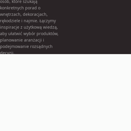
osób, które szukają
konkretnych porad o
wnętrzach, dekoracjach,
rękodziele i najmie. Łączymy
inspiracje z użytkową wiedzą,
aby ułatwić wybór produktów,
planowanie aranżacji i
podejmowanie rozsądnych
decyzji.
KATEGORIE
Akcesoria do rękodzieła
Balony
Balony foliowe
Bez kategorii
Dekoracje imprezowe