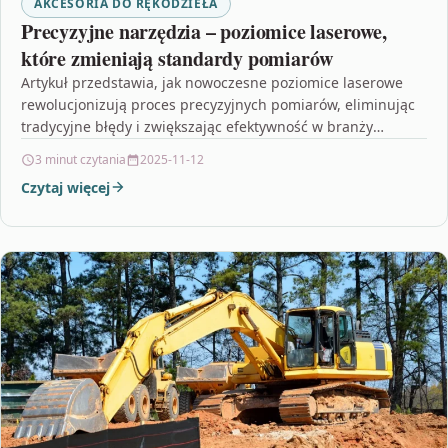
AKCESORIA DO RĘKODZIEŁA
Precyzyjne narzędzia – poziomice laserowe,
które zmieniają standardy pomiarów
Artykuł przedstawia, jak nowoczesne poziomice laserowe
rewolucjonizują proces precyzyjnych pomiarów, eliminując
tradycyjne błędy i zwiększając efektywność w branży
budowlanej oraz innych sektorach przemysłowych.
3 minut czytania
2025-11-12
Nowatorskie…
Czytaj więcej