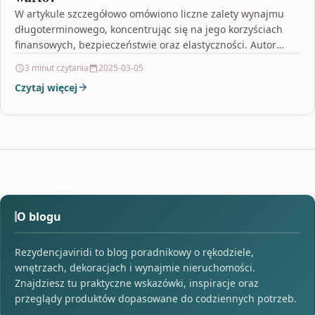
W artykule szczegółowo omówiono liczne zalety wynajmu
długoterminowego, koncentrując się na jego korzyściach
finansowych, bezpieczeństwie oraz elastyczności. Autor
wyjaśnia, jak tego typu umowy pozwalają…
3 minut czytania
2025-03-05
Czytaj więcej
O blogu
Rezydencjaviridi to blog poradnikowy o rękodziele,
wnętrzach, dekoracjach i wynajmie nieruchomości.
Znajdziesz tu praktyczne wskazówki, inspiracje oraz
przeglądy produktów dopasowane do codziennych potrzeb.