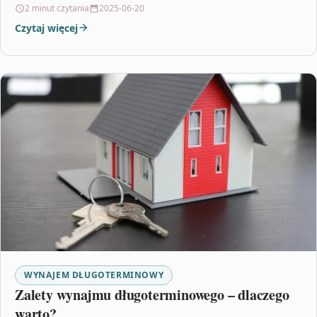
liczbę zainteresowanych, ale także pozwalają uzyskać…
2 minut czytania
2025-06-20
Czytaj więcej
WYNAJEM DŁUGOTERMINOWY
Zalety wynajmu długoterminowego – dlaczego
warto?