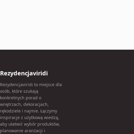
Rezydencjaviridi
Rezydencjaviridi to miejsce dla
osób, które szukają
konkretnych porad o
wnętrzach, dekoracjach,
rękodziele i najmie. Łączymy
inspiracje z użytkową wiedzą,
aby ułatwić wybór produktów,
planowanie aranżacji i