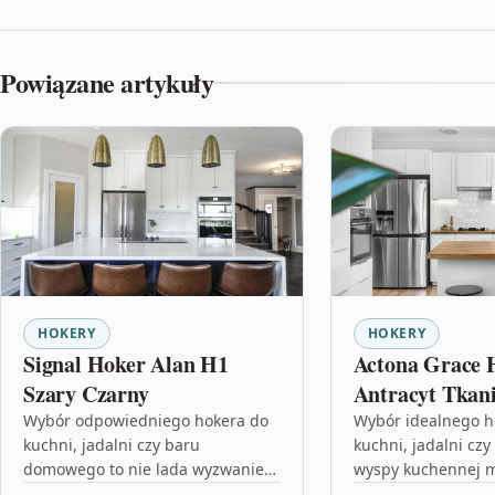
Powiązane artykuły
HOKERY
HOKERY
Signal Hoker Alan H1
Actona Grace 
Szary Czarny
Antracyt Tkan
Ekologiczna 0
Wybór odpowiedniego hokera do
Wybór idealnego h
kuchni, jadalni czy baru
kuchni, jadalni cz
domowego to nie lada wyzwanie.
wyspy kuchennej m
W dzisiejszym artykule przyjrzymy
lada wyzwaniem. W