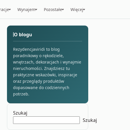
racje
Wynajem
Pozostałe
Więcej
O blogu
Rezydencjaviridi to blog
poradnikowy o rękodziele,
wnętrzach, dekoracjach i wynajmie
nieruchomości. Znajdziesz tu
praktyczne wskazówki, inspiracje
oraz przeglądy produktów
dopasowane do codziennych
potrzeb.
Szukaj
Szukaj