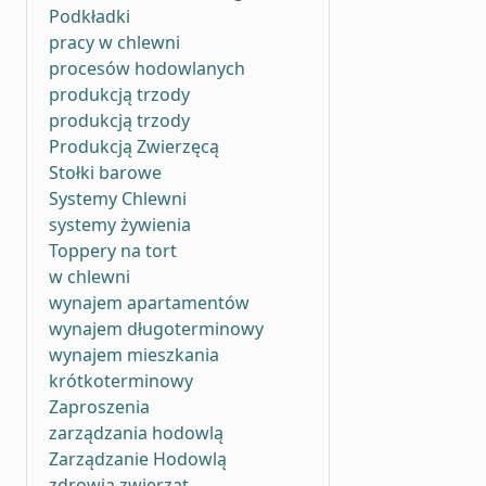
Podkładki
pracy w chlewni
procesów hodowlanych
produkcją trzody
produkcją trzody
Produkcją Zwierzęcą
Stołki barowe
Systemy Chlewni
systemy żywienia
Toppery na tort
w chlewni
wynajem apartamentów
wynajem długoterminowy
wynajem mieszkania
krótkoterminowy
Zaproszenia
zarządzania hodowlą
Zarządzanie Hodowlą
zdrowia zwierząt