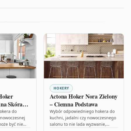
HOKERY
Hoker
Actona Hoker Nora Zielony
ina Skóra
– Ciemna Podstawa
000058640
okera do
Wybór odpowiedniego hokera do
y nowoczesnej
kuchni, jadalni czy nowoczesnego
oże być nie
salonu to nie lada wyzwanie,
śród wielu
zwłaszcza gdy zależy nam na